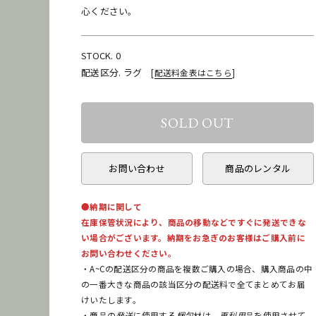
心ください。
STOCK. 0
配送区分. ラグ
[
配送料金表はこちら
]
お問い合わせ
商品のレンタル
●納期に関して
在庫保管状況により、商品の移動などですぐに発送できな
い場合がございます。納期をお急ぎのお客様はご購入前に
お問い合わせください。
・A~Cの配送区分の商品を複数ご購入の場合、購入商品の中
の一番大きな商品の該当区分の配送料で全てまとめてお届
けいたします。
・商品の
発送
に使用する
梱包
材は、
再利用
品を使用させて