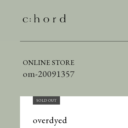
ONLINE STORE
om-20091357
overdyed