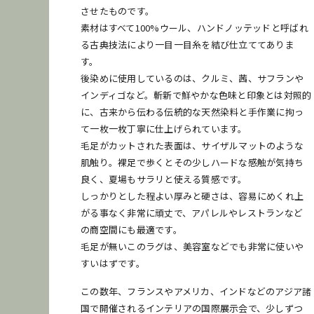
発送
梱包
再利用
させたものです。
素材はすべて100%ウール、ハンドノッテッドと呼ばれ
る古典技法により一目一目糸を結び仕立ててありま
す。
後染めに使用しているのは、クルミ、茜、サフランや
インディゴなど。斬新で鮮やかな色味と印象とは対照的
に、古来から伝わる伝統的な天然染料と手作業に拘っ
て一枚一枚丁寧に仕上げられています。
毛足がカットされた表面は、サイザルマットのような
肌触り。裸足で歩くとその少しハードな感触が気持ち
良く、夏場もサラリと使える質感です。
しっかりとした程よい厚みと硬さは、容易にめくれ上
がる事なく非常に頑丈で、アパレルやレストランなど
の商空間にも最適です。
毛足が無いこのラグは、美容室などでも非常に使いや
すいはずです。
この数年、フランスやアメリカ、インドなどのアジア諸
国で開催されるインテリアの国際展示会で、少しずつ