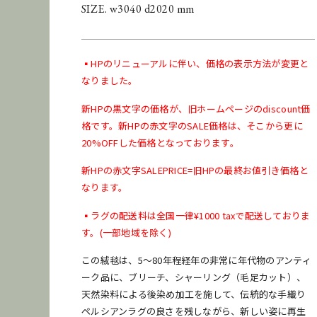
SIZE. w3040 d2020 mm
▪️HPのリニューアルに伴い、価格の表示方法が変更と
なりました。
[
配送料金表はこちら
]
新HPの黒文字の価格が、旧ホームページのdiscount価
格です。
新HPの赤文字のSALE価格は、そこから更に
20%OFFした価格となっております。
新HPの赤文字SALEPRICE=旧HPの最終お値引き価格と
お問い合わせ
商品のレンタル
なります。
▪️ラグの配送料は全国一律¥1000 taxで配送しておりま
●納期に関して
在庫保管状況により、商品の移動などですぐに発送できな
す。(一部地域を除く)
い場合がございます。納期をお急ぎのお客様はご購入前に
この絨毯は、5〜80年程経年の非常に年代物のアンティ
お問い合わせください。
ーク品に、ブリーチ、シャーリング（毛足カット）、
天然染料による後染め加工を施して、伝統的な手織り
ペルシアンラグの良さを残しながら、新しい姿に再生