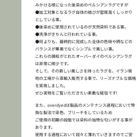
みかける様になった後染めのペルシアンラグですが
●加工対象となるラグ自体の結びが密度高くしっかり
としている事。
●後染めに使用されているのが天然染料である事。
●洗浄がきちんと行われている事。
●何よりも、最終的に完成した全体の色味や柄などの
バランスが華美でなくシンプルで美しい事。
これらの調和がとれたオーバーダイのペルシアンラグ
は非常に稀少です。
そして、その新しい美しさを持ったラグを、イラン現
地の工場から直輸入販売する事で、リーズナブルな価格
を実現しました。
ぜひ実物をご覧いただきたい素敵な絨毯です!
また、overdyedは製品のメンテナンス過程において特
殊な製法で染色、ブリーチをしているため
ご使用の初期の段階では染料の独特な匂いがする事が
あります。
使用する過程において段々と薄れていきますのでご安