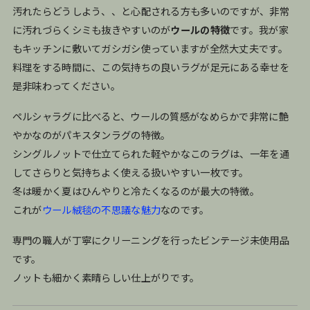
汚れたらどうしよう、、と心配される方も多いのですが、非常
に汚れづらくシミも抜きやすいのが
ウールの特徴
です。我が家
もキッチンに敷いてガシガシ使っていますが全然大丈夫です。
料理をする時間に、この気持ちの良いラグが足元にある幸せを
是非味わってください。
ペルシャラグに比べると、ウールの質感がなめらかで非常に艶
やかなのがパキスタンラグの特徴。
シングルノットで仕立てられた軽やかなこのラグは、一年を通
してさらりと気持ちよく使える扱いやすい一枚です。
冬は暖かく夏はひんやりと冷たくなるのが最大の特徴。
これが
ウール絨毯の不思議な魅力
なのです。
専門の職人が丁寧にクリーニングを行ったビンテージ未使用品
です。
ノットも細かく素晴らしい仕上がりです。