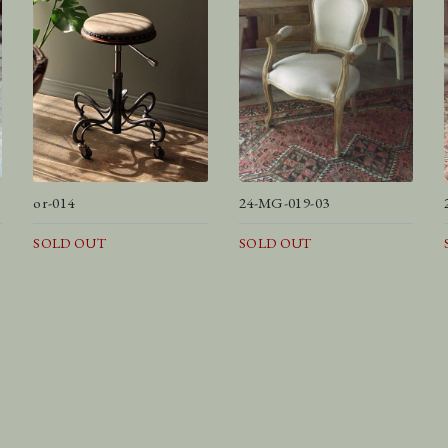
or-014
24-MG-019-03
SOLD OUT
SOLD OUT