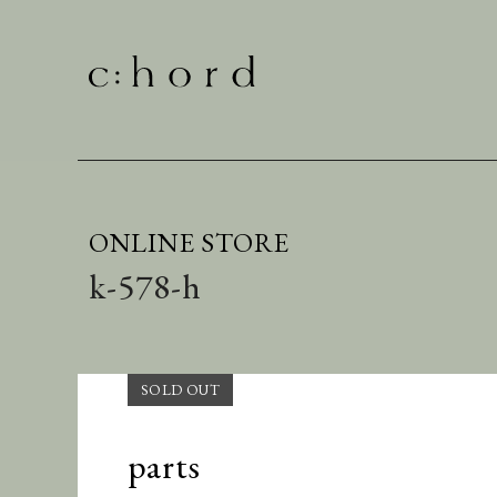
ONLINE STORE
k-578-h
parts