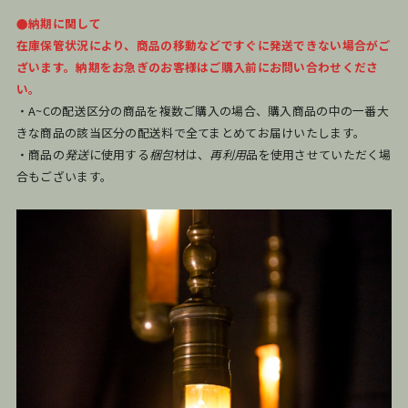
●納期に関して
在庫保管状況により、商品の移動などですぐに発送できない場合がご
ざいます。納期をお急ぎのお客様はご購入前にお問い合わせくださ
い。
・A~Cの配送区分の商品を複数ご購入の場合、購入商品の中の一番大
きな商品の該当区分の配送料で全てまとめてお届けいたします。
・商品の
発送
に使用する
梱包
材は、
再利用
品を使用させていただく場
合もございます。