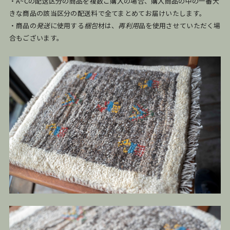
・A~Cの配送区分の商品を複数ご購入の場合、購入商品の中の一番大
きな商品の該当区分の配送料で全てまとめてお届けいたします。
・商品の
発送
に使用する
梱包
材は、
再利用
品を使用させていただく場
合もございます。