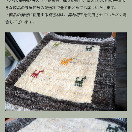
・A~Cの配送区分の商品を複数ご購入の場合、購入商品の中の一番大
きな商品の該当区分の配送料で全てまとめてお届けいたします。
・商品の
発送
に使用する
梱包
材は、
再利用
品を使用させていただく場
合もございます。