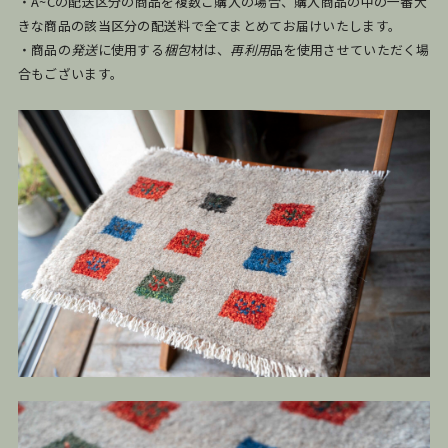
・A~Cの配送区分の商品を複数ご購入の場合、購入商品の中の一番大
きな商品の該当区分の配送料で全てまとめてお届けいたします。
・商品の
発送
に使用する
梱包
材は、
再利用
品を使用させていただく場
合もございます。