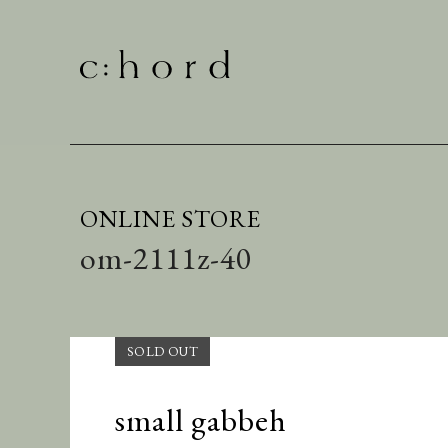
ONLINE STORE
om-2111z-40
small gabbeh