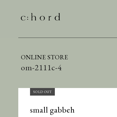
ONLINE STORE
om-2111c-4
small gabbeh