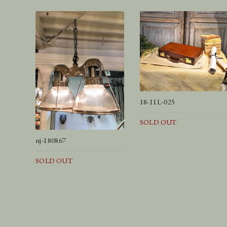
18-11L-025
SOLD OUT
nj-180867
SOLD OUT