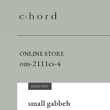
ONLINE STORE
om-2111cs-4
small gabbeh