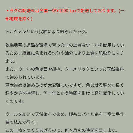
▪️ラグの配送料は全国一律¥1000 taxで配送しております。(一
部地域を除く)
トルクメンという民族により織られたラグ。
乾燥地帯の過酷な環境で育った羊の上質なウールを使用してい
るため、繊維に含まれる水分や油分により上質な肌触りになり
ます。
また、ウールの色は茜や胡桃、ターメリックといった天然染料
で染められています。
草木染めは染めるのが大変難しいですが、色あせる事なく長く
鮮やかさを持続し、何十年という時間を掛けて経年変化してい
くのです。
ウールを紡いで天然染料で染め、縦糸にパイル糸を丁寧に手作
業で結んで行く。
この一枚をつくりあげるのに、何ヶ月もの時間を要します。