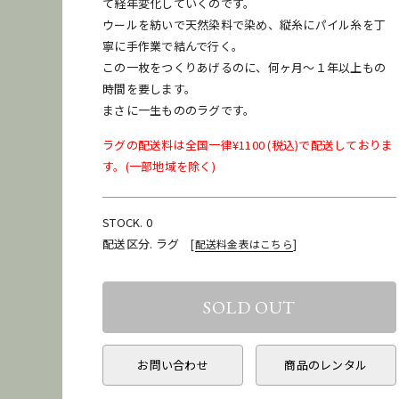
て経年変化していくのです。
ウールを紡いで天然染料で染め、縦糸にパイル糸を丁
寧に手作業で結んで行く。
この一枚をつくりあげるのに、何ヶ月〜１年以上もの
時間を要します。
まさに一生もののラグです。
ラグの配送料は全国一律¥1100 (税込)で配送しておりま
す。(一部地域を除く)
STOCK. 0
配送区分. ラグ
[
配送料金表はこちら
]
お問い合わせ
商品のレンタル