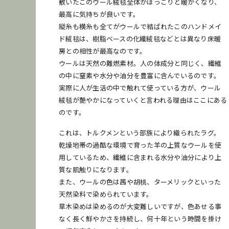
敷いたこのウール絨毯全体がほっこりと暖かくなり、
最高に気持ちが良いです。
縦糸も横糸も全てがウールで結ばれたこのハンドメイ
ド絨毯は、樹脂ベースの化繊絨毯などとは異なり床暖
房との相性が最高なのです。
ウールは天然の難燃素材。人の体成分と同じく、繊維
の中に窒素や水分や油分を豊富に含んでいるのです。
実際に人が生活の中で触れて使っている方が、ウール
絨毯が艶やかになっていくと言われる理由はここにある
のです。
これは、トルクメンという部族により織られたラグ。
乾燥地帯の過酷な環境で育った羊の上質なウールを使
用しているため、繊維に含まれる水分や油分により上
質な肌触りになります。
また、ウールの色は茜や胡桃、ターメリックといった
天然染料で染められています。
草木染めは染めるのが大変難しいですが、色あせる事
なく長く鮮やかさを持続し、何十年という時間を掛け