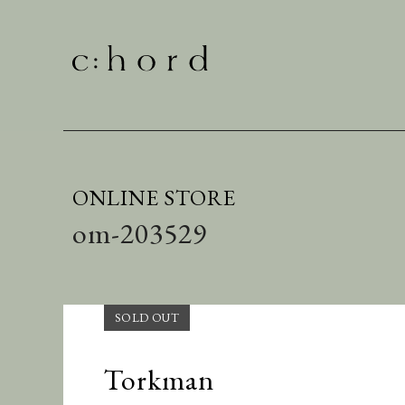
ONLINE STORE
om-203529
Torkman