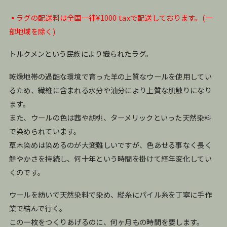
▪️ラグの配送料は全国一律¥1000 taxで配送しております。(一
部地域を除く)
トルクメンという民族により織られたラグ。
乾燥地帯の過酷な環境で育った羊の上質なウールを使用してい
るため、繊維に含まれる水分や油分により上質な肌触りになり
ます。
また、ウールの色は茜や胡桃、ターメリックといった天然染料
で染められています。
草木染めは染めるのが大変難しいですが、色あせる事なく長く
鮮やかさを持続し、何十年という時間を掛けて経年変化してい
くのです。
ウールを紡いで天然染料で染め、縦糸にパイル糸を丁寧に手作
業で結んで行く。
この一枚をつくりあげるのに、何ヶ月もの時間を要します。