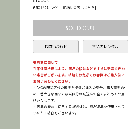
STOCK. 0
配送区分. ラグ
[
配送料金表はこちら
]
お問い合わせ
商品のレンタル
●納期に関して
在庫保管状況により、商品の移動などですぐに発送できな
い場合がございます。納期をお急ぎのお客様はご購入前に
お問い合わせください。
・A~Cの配送区分の商品を複数ご購入の場合、購入商品の中
の一番大きな商品の該当区分の配送料で全てまとめてお届
けいたします。
・商品の
発送
に使用する
梱包
材は、
再利用
品を使用させて
いただく場合もございます。