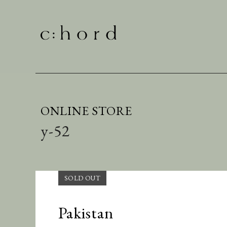
ONLINE STORE
y-52
Pakistan