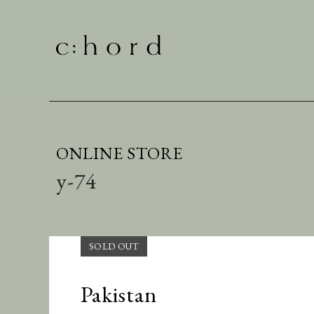
ONLINE STORE
y-74
Pakistan