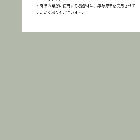
・商品の
発送
に使用する
梱包
材は、
再利用
品を使用させて
いただく場合もございます。