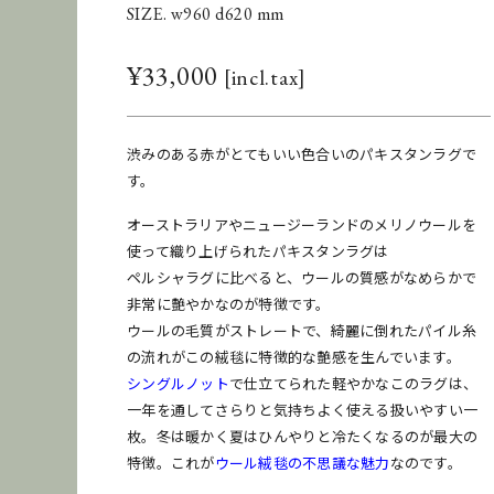
SIZE. w960 d620 mm
¥
33,000
渋みのある赤がとてもいい色合いのパキスタンラグで
す。
オーストラリアやニュージーランドのメリノウールを
使って織り上げられたパキスタンラグは
ペルシャラグに比べると、ウールの質感がなめらかで
非常に艶やかなのが特徴です。
ウールの毛質がストレートで、綺麗に倒れたパイル糸
の流れがこの絨毯に特徴的な艶感を生んでいます。
シングルノット
で仕立てられた軽やかなこのラグは、
一年を通してさらりと気持ちよく使える扱いやすい一
枚。冬は暖かく夏はひんやりと冷たくなるのが最大の
特徴。これが
ウール絨毯の不思議な魅力
なのです。