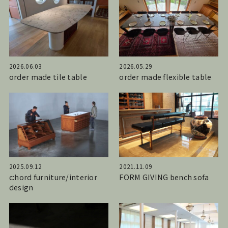
2026.06.03
2026.05.29
order made tile table
order made flexible table
2025.09.12
2021.11.09
c:hord furniture/interior
FORM GIVING bench sofa
design