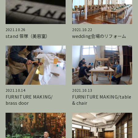
2021.10.26
2021.10.22
stand 笹塚（美容室）
wedding会場のリフォーム
2021.10.14
2021.10.13
FURNITURE MAKING/
FURNITURE MAKING/table
brass door
& chair