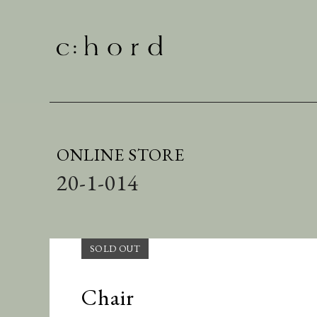
ONLINE STORE
20-1-014
Chair