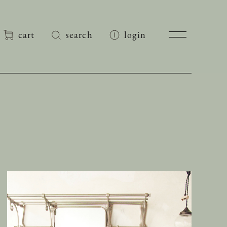
cart
search
login