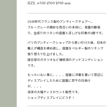
SIZE. w500 d500 h900 mm
1920年代フランス製のアンティークチェアー。
ブルーグレーの絶妙な色合いの本体に、背面の籐張
り、生成りのリネンの座面と涼しげな印象の1脚です。
パリのアンティークショップから買い付けた後、日本の
職人が構造を締め直し、座面をベルギー製のリネンで
張り替えて仕上げました。
接合部のガタツキなど補修済のグッドコンディション
です。
もったいない事に、、、、座面に洋書を置いて窓辺に
ディスプレイしたために座面に若干の日焼け
が、、、。
涙涙の大幅ディスカウント販売です。
ショップディスプレイにどうぞ！