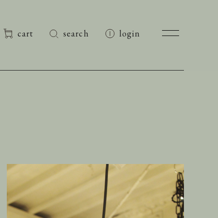
cart
search
login