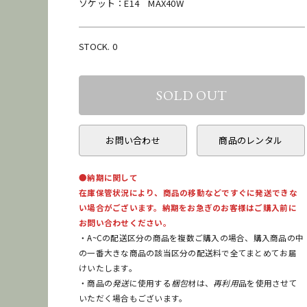
ソケット：E14 MAX40W
STOCK. 0
お問い合わせ
商品のレンタル
●納期に関して
在庫保管状況により、商品の移動などですぐに発送できな
い場合がございます。納期をお急ぎのお客様はご購入前に
お問い合わせください。
・A~Cの配送区分の商品を複数ご購入の場合、購入商品の中
の一番大きな商品の該当区分の配送料で全てまとめてお届
けいたします。
・商品の
発送
に使用する
梱包
材は、
再利用
品を使用させて
いただく場合もございます。