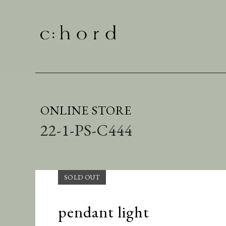
ONLINE STORE
22-1-PS-C444
pendant light