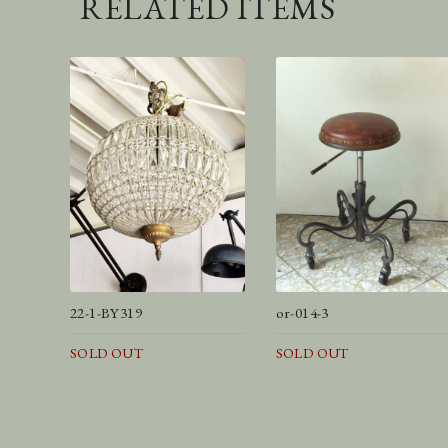
RELATED ITEMS
22-1-BY319
or-014-3
SOLD OUT
SOLD OUT