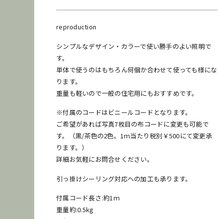
reproduction
シンプルなデザイン・カラーで使い勝手のよい照明で
す。
単体で使うのはもちろん何個か合わせて使っても様にな
ります。
重量も軽いので一般の住宅用にもおすすめです。
※付属のコードはビニールコードとなります。
ご希望があれば写真7枚目の布コードに変更も可能で
す。（黒/茶色の2色。1ｍ当たり税別￥500にて変更承
ります。）
詳細お気軽にお問合せください。
引っ掛けシーリング
対応への加工も承ります。
付属コード長さ:約1ｍ
重量約:0.5kg