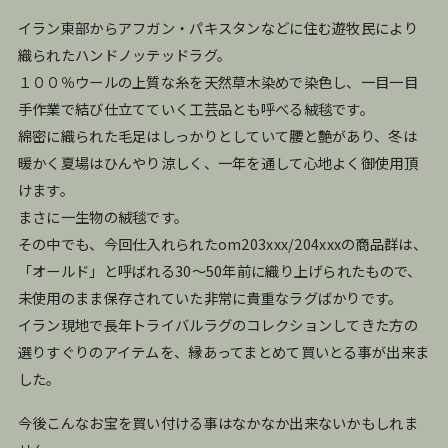
イラン東部からアフガン・パキスタンなどに住む遊牧民により
織られたハンドノッテッドラグ。
１００％ウールの上質な糸を天然草木染めで染色し、一目一目
手作業で結び仕立てていく工芸品とも呼べる絨毯です。
綿密に織られた毛足はしっかりとしていて腰と艶があり、冬は
暖かく夏場はひんやり涼しく、一年を通して心地よく御使用頂
けます。
まさに一生物の絨毯です。
その中でも、今回仕入れられたom203xxx/204xxxの商品群は、
「オールド」と呼ばれる30〜50年前に織り上げられたもので、
未使用のまま保存されていた非常に貴重なラグばかりです。
イラン現地で長年トライバルラグのコレクションしてきた方の
選りすぐりのアイテムを、縁あってまとめて買いとる事が出来ま
した。
今後こんなお宝を買い付ける事はなかなか出来ないかもしれま