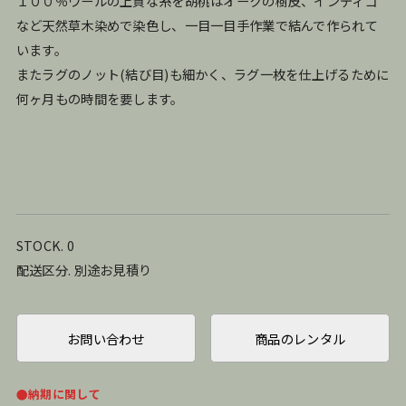
１００％ウールの上質な糸を胡桃はオークの樹皮、インディゴ
など天然草木染めで染色し、一目一目手作業で結んで作られて
います。
またラグのノット(結び目)も細かく、ラグ一枚を仕上げるために
何ヶ月もの時間を要します。
STOCK. 0
配送区分. 別途お見積り
お問い合わせ
商品のレンタル
●納期に関して