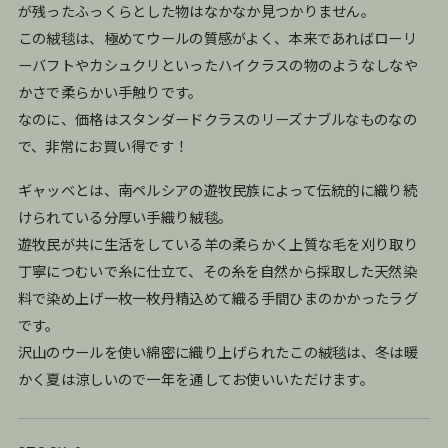
が残ったふっくらとした物はなかなか見つかりません。
この絨毯は、極めてウールの質感がよく、本来であればローリ
ーバフトやカシュクリといったハイクラスの物のようなしなや
かさで柔らかい手触りです。
なのに、価格はスタンダードクラスのリーズナブルなものなの
で、非常にお買い得です！
ギャッベとは、南ペルシアの遊牧民族によって伝統的に織り続
けられている分厚い手織り絨毯。
遊牧民が共に生活をしている羊の柔らかく上質な毛を刈り取り
丁寧につむいで糸に仕立て、その糸を自然から採取した天然染
料で染め上げ一枚一枚丹精込めて織る手間ひまのかかったラグ
です。
沢山のウールを使い綿密に織り上げられたこの絨毯は、冬は暖
かく夏は涼しいので一年を通してお使いいただけます。