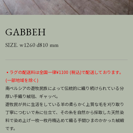
GABBEH
SIZE. w1260 d810 mm
▪️ラグの配送料は全国一律¥1100 (税込)で配送しております。
(一部地域を除く)
南ペルシアの遊牧民族によって伝統的に織り続けられている分
厚い手織り絨毯、ギャッベ。
遊牧民が共に生活をしている羊の柔らかく上質な毛を刈り取り
丁寧につむいで糸に仕立て、その糸を自然から採取した天然染
料で染め上げ一枚一枚丹精込めて織る手間ひまのかかった絨緞
です。