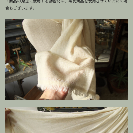
・商品の
発送
に使用する
梱包
材は、
再利用
品を使用させていただく場
合もございます。