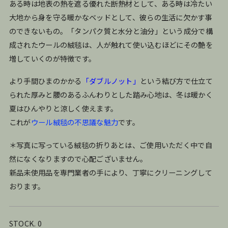
ある時は地表の熱を遮る優れた断熱材として、ある時は冷たい
大地から身を守る暖かなベッドとして、彼らの生活に欠かす事
のできないもの。「タンパク質と水分と油分」という成分で構
成されたウールの絨毯は、人が触れて使い込むほどにその艶を
増していくのが特徴です。
より手間ひまのかかる
「ダブルノット」
という結び方で仕立て
られた厚みと腰のあるふんわりとした踏み心地は、冬は暖かく
夏はひんやりと涼しく使えます。
これが
ウール絨毯の不思議な魅力
です。
＊写真に写っている絨毯の折りあとは、ご使用いただく中で自
然になくなりますので心配ございません。
新品未使用品を専門業者の手により、丁寧にクリーニングして
おります。
STOCK. 0