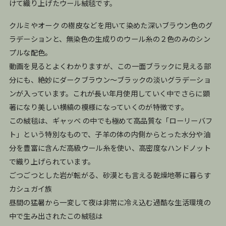
けて織り上げたウール絨毯です。
クルミやオーク の樹皮などを用いて染めた深いブラウン色のグ
ラデーションと、無染色の生成りのウール糸の２色のみのシン
プルな配色。
動画を見るとよくわかりますが、この一面ブラックに見える部
分にも、絶妙にダークブラウン〜ブラックの淡いグラデーショ
ンが入っています。これが長い年月使用していく中でさらに顕
著になり美しい横縞の模様になっていくのが特徴です。
この絨毯は、ギャッベ の中でも極めて高品質な「ローリーバフ
ト」という特別なもので、子羊の体の内側からとった水分や油
分を豊富に含んだ高級ウール糸を使い、高密度なハンドノット
で織り上げられています。
ごつごつとした岩が転がる、砂漠とも言える乾燥地帯に暮らす
カシュガイ族
昼間の猛暑から一変して夜は非常に冷え込む過酷な生活環境の
中で生み出されたこの絨毯は