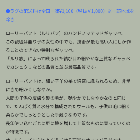
●ラグの配送料は全国一律¥1,100（税抜￥1,000）※一部地域を
除き
ローリーバフト（ルリバフ）のハンドノッテッドギャッベ。
この絨毯は織り子の女性の中でも、技術が最も高い人にしか作
ることのできない特別なギャッベ。
「ルリ族」によって織られた結び目の細やかな上質なギャッベ
でカシュクリなどの品質と並ぶ最高品質です。
ローリーバフトは、細い子羊の糸で綿密に織られるため、非常
にきめ細かくしなやか。
人間の子供の皮膚や髪の毛が、艶やかでしなやかなのと同じ
で、たんぱく質と水分で構成されたウールも、子供の毛は細く
柔らかでしっとりとした手触りなのです。
長年使い込むごとに更に艶を増して上質なものに育っていくの
が特徴です。
オールシーズン心地よく過ごせる万能なオススメラグです。