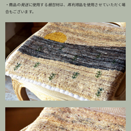
・商品の
発送
に使用する
梱包
材は、
再利用
品を使用させていただく場
合もございます。