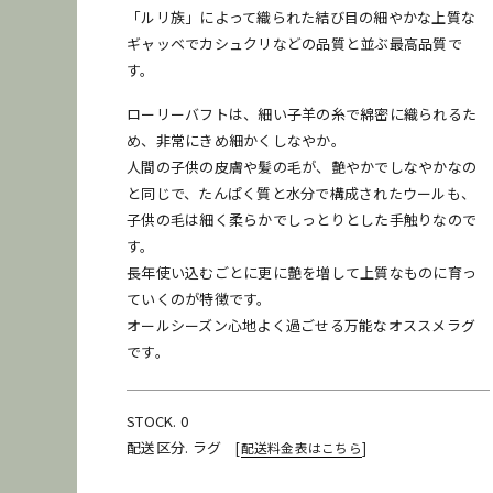
発送
梱包
再利用
「ルリ族」によって織られた結び目の細やかな上質な
ギャッベでカシュクリなどの品質と並ぶ最高品質で
す。
ローリーバフトは、細い子羊の糸で綿密に織られるた
め、非常にきめ細かくしなやか。
人間の子供の皮膚や髪の毛が、艶やかでしなやかなの
と同じで、たんぱく質と水分で構成されたウールも、
子供の毛は細く柔らかでしっとりとした手触りなので
す。
長年使い込むごとに更に艶を増して上質なものに育っ
ていくのが特徴です。
オールシーズン心地よく過ごせる万能なオススメラグ
です。
STOCK. 0
配送区分. ラグ
[
配送料金表はこちら
]