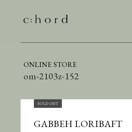
ONLINE STORE
om-2103z-152
GABBEH LORIBAFT