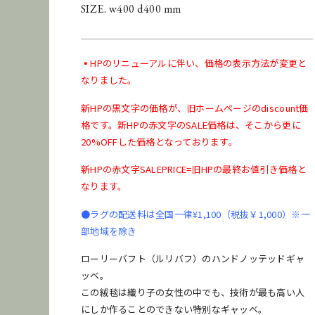
SIZE. w400 d400 mm
▪️HPのリニューアルに伴い、価格の表示方法が変更と
なりました。
[
配送料金表はこちら
]
新HPの黒文字の価格が、旧ホームページのdiscount価
格です。
新HPの赤文字のSALE価格は、そこから更に
20%OFFした価格となっております。
新HPの赤文字SALEPRICE=旧HPの最終お値引き価格と
お問い合わせ
商品のレンタル
なります。
●ラグの配送料は全国一律¥1,100（税抜￥1,000）※一
●納期に関して
在庫保管状況により、商品の移動などですぐに発送できな
部地域を除き
い場合がございます。納期をお急ぎのお客様はご購入前に
ローリーバフト（ルリバフ）のハンドノッテッドギャ
お問い合わせください。
ッベ。
この絨毯は織り子の女性の中でも、技術が最も高い人
にしか作ることのできない特別なギャッベ。