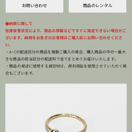
お問い合わせ
商品のレンタル
●納期に関して
在庫保管状況により、商品の移動などですぐに発送できない場合がご
ざいます。納期をお急ぎのお客様はご購入前にお問い合わせくださ
い。
・A~Cの配送区分の商品を複数ご購入の場合、購入商品の中の一番大
きな商品の該当区分の配送料で全てまとめてお届けいたします。
・商品の
発送
に使用する
梱包
材は、
再利用
品を使用させていただく場
合もございます。