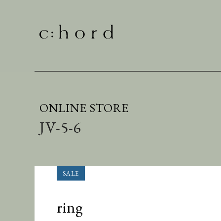
ONLINE STORE
JV-5-6
ring