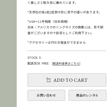
く美しさと耐久性に優れています。
*天然石の為1粒1粒色や形に若干の違いがあります。
*US6＝11号程度（⽇本規格）
⽇本・アメリカでのリングサイズの換算には、若⼲誤
差がございますので⽬安としてご利⽤下さい。
*アクセサリーは代引き発送ができません
STOCK. 5
配送区分. FREE
[
配送料金表はこちら
]
ADD TO CART
お問い合わせ
商品のレンタル