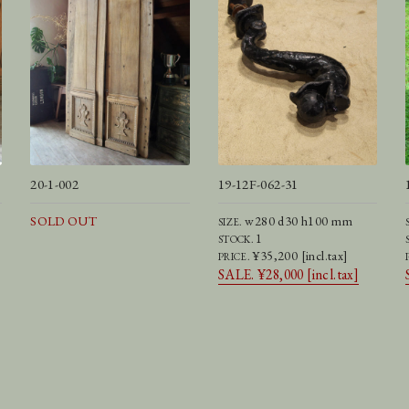
20-1-002
19-12F-062-31
SOLD OUT
w280 d30 h100 mm
SIZE.
1
STOCK.
¥35,200 [incl.tax]
PRICE.
SALE. ¥28,000 [incl.tax]