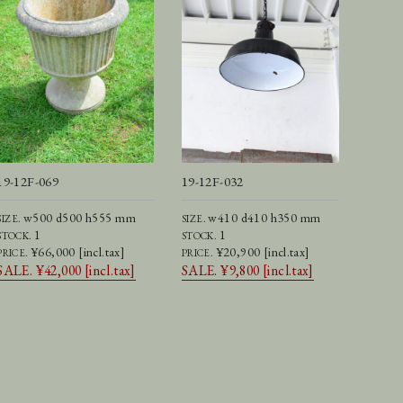
19-12F-069
19-12F-032
w500 d500 h555 mm
w410 d410 h350 mm
SIZE.
SIZE.
1
1
STOCK.
STOCK.
¥66,000 [incl.tax]
¥20,900 [incl.tax]
PRICE.
PRICE.
SALE. ¥42,000 [incl.tax]
SALE. ¥9,800 [incl.tax]