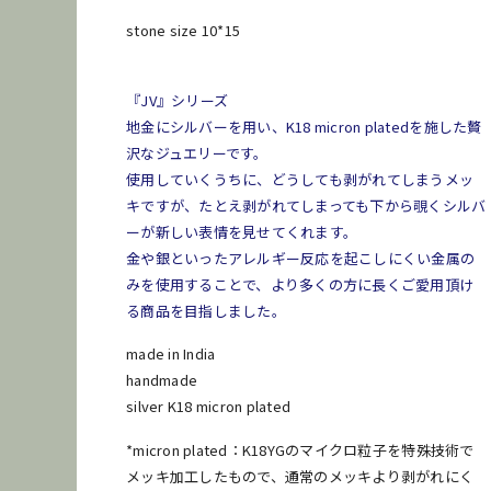
stone size 10*15
発送
梱包
再利用
『JV』シリーズ
地金にシルバーを用い、K18 micron platedを施した贅
沢なジュエリーです。
使用していくうちに、どうしても剥がれてしまうメッ
キですが、たとえ剥がれてしまっても下から覗くシルバ
ーが新しい表情を見せてくれます。
金や銀といったアレルギー反応を起こしにくい金属の
みを使用することで、より多くの方に長くご愛用頂け
る商品を目指しました。
made in India
handmade
silver K18 micron plated
*micron plated：K18YGのマイクロ粒子を特殊技術で
メッキ加工したもので、通常のメッキより剥がれにく