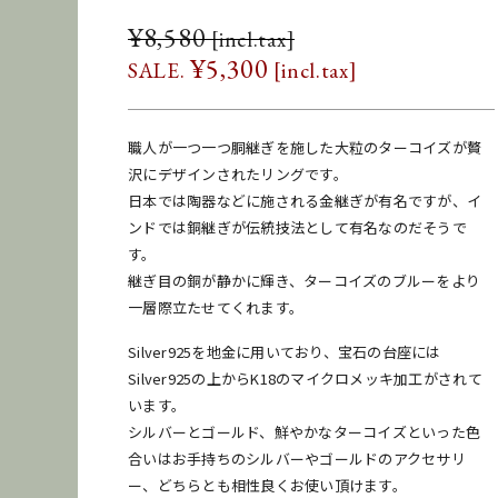
¥
8,580
¥
8,580
¥
5,300
¥
5,300
職人が一つ一つ胴継ぎを施した大粒のターコイズが贅
沢にデザインされたリングです。
[
配送料金表はこちら
]
日本では陶器などに施される金継ぎが有名ですが、イ
ンドでは銅継ぎが伝統技法として有名なのだそうで
す。
ADD TO CART
継ぎ目の銅が静かに輝き、ターコイズのブルーをより
一層際立たせてくれます。
お問い合わせ
商品のレンタル
Silver925を地金に用いており、宝石の台座には
Silver925の上からK18のマイクロメッキ加工がされて
●納期に関して
います。
在庫保管状況により、商品の移動などですぐに発送できな
シルバーとゴールド、鮮やかなターコイズといった色
い場合がございます。納期をお急ぎのお客様はご購入前に
合いはお手持ちのシルバーやゴールドのアクセサリ
お問い合わせください。
ー、どちらとも相性良くお使い頂けます。