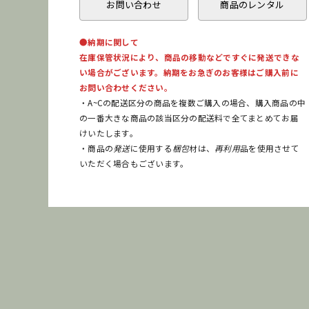
お問い合わせ
商品のレンタル
●納期に関して
在庫保管状況により、商品の移動などですぐに発送できな
い場合がございます。納期をお急ぎのお客様はご購入前に
お問い合わせください。
・A~Cの配送区分の商品を複数ご購入の場合、購入商品の中
の一番大きな商品の該当区分の配送料で全てまとめてお届
けいたします。
・商品の
発送
に使用する
梱包
材は、
再利用
品を使用させて
いただく場合もございます。