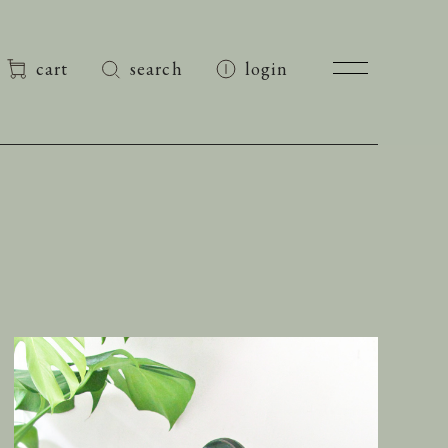
cart
search
login