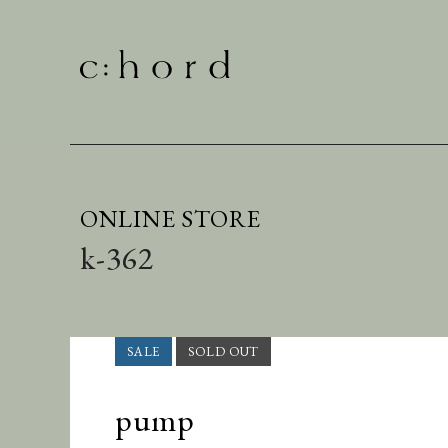
ONLINE STORE
k-362
pump