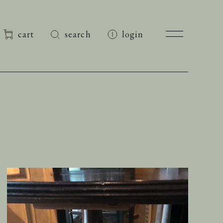
cart
search
login