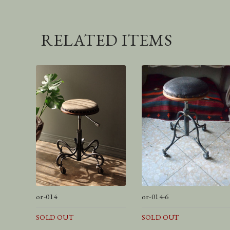
RELATED ITEMS
or-014
or-014-6
SOLD OUT
SOLD OUT