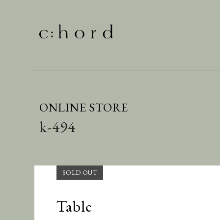
ONLINE STORE
k-494
Table