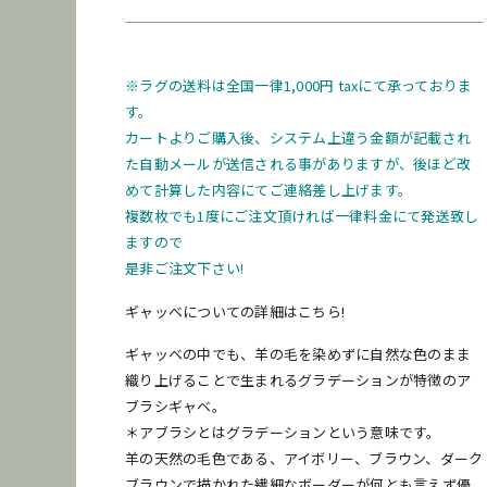
※ラグの送料は全国一律1,000円 taxにて承っておりま
す。
カートよりご購入後、システム上違う金額が記載され
た自動メールが送信される事がありますが、後ほど改
めて計算した内容にてご連絡差し上げます。
複数枚でも1度にご注文頂ければ一律料金にて発送致し
ますので
是非ご注文下さい!
ギャッベについての詳細はこちら!
ギャッベの中でも、羊の毛を染めずに自然な色のまま
織り上げることで生まれるグラデーションが特徴のア
ブラシギャベ。
＊アブラシとはグラデーションという意味です。
羊の天然の毛色である、アイボリー、ブラウン、ダーク
ブラウンで描かれた繊細なボーダーが何とも言えず優