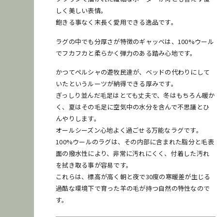
しく美しい表情。
飽きる事なく末長く愛用できる逸品です。
ラグの中でも分厚さが特徴のギャッベは、100%ウール
でフカフカと柔らかく弾力のある踏み心地です。
かつてペルシャの遊牧民達が、ベッドの代わりにして
いたというルーツが納得できる厚みです。
ぎっしり並んだ毛足はとても丈夫で、冬はもちろん暖か
く、夏はその毛足に空気中の水分を含んで不思議とひ
んやりします。
オールシーズン心地よく過ごせる万能なラグです。
100%ウールのラグは、その内部に含まれた脂分と毛表
面の撥水性により、非常に汚れにくく、付着した汚れ
を拭き取る事が容易です。
これらは、標高が高く朝と夜で30度の寒暖差が生じる
過酷な環境下で育った羊の毛が持つ自然の特性なので
す。