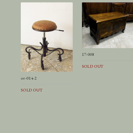
17-008
SOLD OUT
or-014-2
SOLD OUT