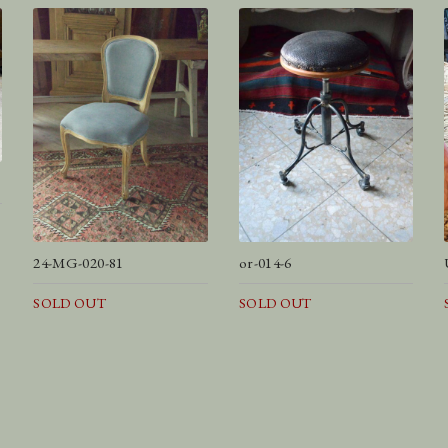
24-MG-020-81
or-014-6
SOLD OUT
SOLD OUT