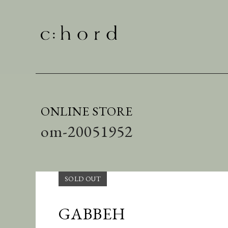
ONLINE STORE
om-20051952
GABBEH