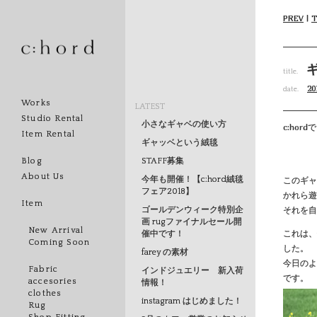
PREV
|
title.
20
date.
Works
LATEST
Studio Rental
小さなギャベの使い方
c:hor
Item Rental
ギャッベという絨毯
STAFF募集
Blog
About Us
今年も開催！【c:hord絨毯
このギャ
フェア2018】
かれら遊
Item
それを
ゴールデンウィーク特別企
画 rugファイナルセール開
New Arrival
これは、
催中です！
Coming Soon
した。
farey の素材
今日のよ
Fabric
インドジュエリー 新入荷
です。
accesories
情報！
clothes
instagram はじめました！
Rug