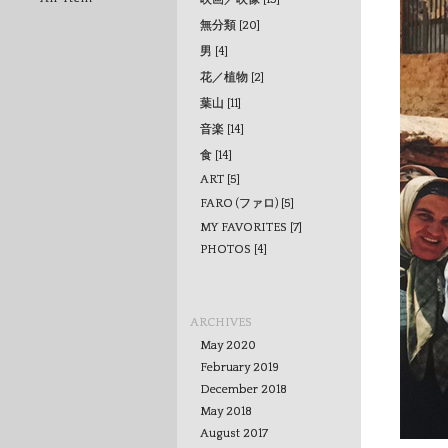
無分類 [20]
男 [4]
花／植物 [2]
葉山 [11]
音楽 [14]
食 [14]
ART [5]
FARO (ファロ) [5]
MY FAVORITES [7]
PHOTOS [4]
ARCHIVES
May 2020
February 2019
December 2018
May 2018
August 2017