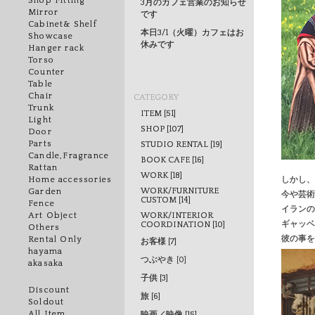
Shop Fitting
3月のカフェ営業のお知らせ
Mirror
です
Cabinet& Shelf
本日3/1（火曜）カフェはお
Showcase
休みです
Hanger rack
Torso
Counter
Table
Chair
CATEGORY
Trunk
ITEM [51]
Light
SHOP [107]
Door
Parts
STUDIO RENTAL [19]
Candle,Fragrance
BOOK CAFE [16]
Rattan
WORK [18]
しかし、
Home accessories
WORK/FURNITURE
Garden
今や芸術
CUSTOM [14]
Fence
イランの
WORK/INTERIOR
Art Object
ギャッベ
COORDINATION [10]
Others
彼の事を
Rental Only
お客様 [7]
hayama
つぶやき [0]
akasaka
子供 [3]
Discount
旅 [6]
Soldout
All Item
映画／映像 [15]