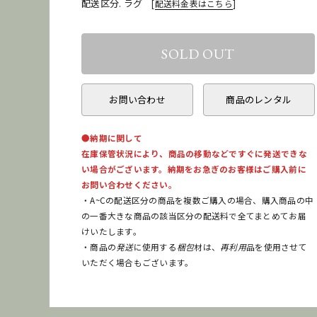
配送区分. ラグ
[
配送料金表はこちら
]
お問い合わせ
商品のレンタル
●納期に関して
在庫保管状況により、商品の移動などですぐに発送できな
い場合がございます。納期をお急ぎのお客様はご購入前に
お問い合わせください。
・A~Cの配送区分の商品を複数ご購入の場合、購入商品の中
の一番大きな商品の該当区分の配送料で全てまとめてお届
けいたします。
・商品の
発送
に使用する
梱包
材は、
再利用
品を使用させて
いただく場合もございます。