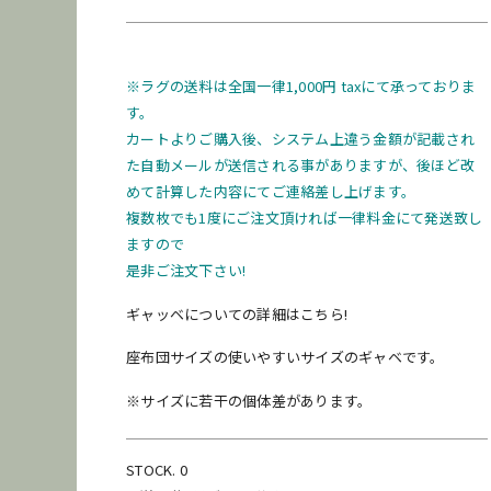
※ラグの送料は全国一律1,000円 taxにて承っておりま
[
配送料金表はこちら
]
す。
カートよりご購入後、システム上違う金額が記載され
た自動メールが送信される事がありますが、後ほど改
めて計算した内容にてご連絡差し上げます。
複数枚でも1度にご注文頂ければ一律料金にて発送致し
お問い合わせ
商品のレンタル
ますので
是非ご注文下さい!
●納期に関して
ギャッベについての詳細はこちら!
在庫保管状況により、商品の移動などですぐに発送できな
い場合がございます。納期をお急ぎのお客様はご購入前に
座布団サイズの使いやすいサイズのギャベです。
お問い合わせください。
※サイズに若干の個体差があります。
発送
梱包
再利用
STOCK. 0