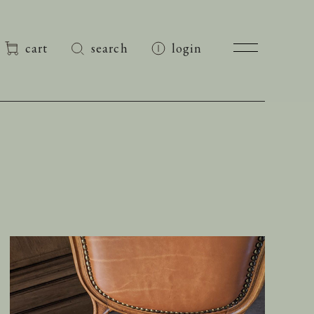
cart
search
login