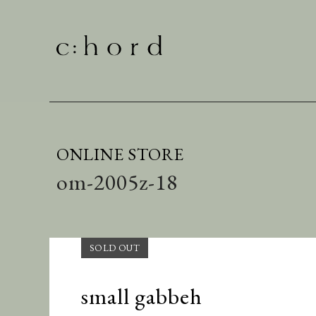
ONLINE STORE
om-2005z-18
small gabbeh