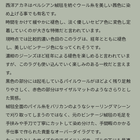
西洋アカネはペルシアン絨毯を紡ぐウール糸を美しい茜色に染
め上げる事でも有名です。
時間をかけて緩やかに褪色し、淡く優しいセピア色に変色し定
着していくのが大きな特徴だと言われています。
現時点では比較的濃い色目のこのラグは、経年とともに褪色
し、美しいビンテージ色になってくれそうです。
濃紺のジーンズほど経年による褪色を楽しめると言われていま
すが、このラグも使い込んでいく楽しみのある一枚だと言えま
す。
黒色の部分には起毛しているパイルウールがほどよく残り足触
りやさしく、赤色の部分はサイザルマットのようなさらりとし
た質感。
絨毯全面のパイル糸をバリカンのようなシャーリングマシーン
で刈り取ってしまうのではなく、元のビンテージ絨毯の毛足を
手挟みや手刀で丁寧にカットして染め分けた、手間暇のかかる
手仕事で作られた貴重なオーバーダイラグです。
たっぷりとしたサイズなのでダイニングテーブルの下にも最適