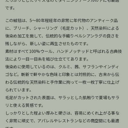
です。
この絨毯は、5〜80年程経年の非常に年代物のアンティーク品
に、ブリーチ、シャーリング（毛足カット）、天然染料による
後染め加工を施して、伝統的な手織りペルシアンラグの良さを
残しながら、新しい姿に再生させたものです。
素材はすべて100%ウール、ハンドノッテッドと呼ばれる古典技
法により一目一目糸を結び仕立ててあります。
後染めに使用しているのは、クルミ、茜、サフランやインディ
ゴなど。斬新で鮮やかな色味と印象とは対照的に、古来から伝
わる伝統的な天然染料と手作業に拘って一枚一枚丁寧に仕上げ
られています。
毛足がカットされた表面は、サラッとした肌触りで夏場もサラ
リと使える質感です。
しっかりとした程よい厚みと硬さは、容易にめくれ上がる事な
く非常に頑丈で、アパレルやレストランなどの商空間にも最適