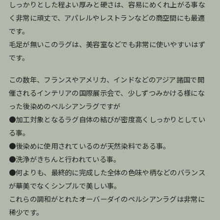
しっかりとした程よい厚みと硬さは、容易にめくれ上がる事な
く非常に頑丈で、アパレルやレストランなどの商空間にも最適
です。
毛足が無いこのラグは、美容室などでも非常に使いやすいはず
です。
この数年、フランスやアメリカ、インドなどのアジア諸国で開
催されるインテリアの国際展示会で、少しずつみかける様にな
った後染めのペルシアンラグですが
●加工対象となるラグ自体の結びが密度高くしっかりとしてい
る事。
●後染めに使用されているのが天然染料である事。
●洗浄がきちんと行われている事。
●何よりも、最終的に完成した全体の色味や柄などのバランス
が華美でなくシンプルで美しい事。
これらの調和がとれたオーバーダイのペルシアンラグは非常に
稀少です。