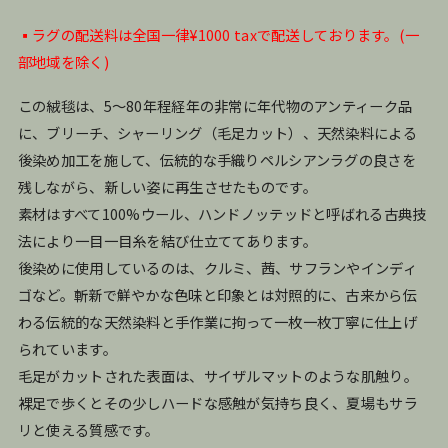
▪️ラグの配送料は全国一律¥1000 taxで配送しております。(一
部地域を除く)
この絨毯は、5〜80年程経年の非常に年代物のアンティーク品
に、ブリーチ、シャーリング（毛足カット）、天然染料による
後染め加工を施して、伝統的な手織りペルシアンラグの良さを
残しながら、新しい姿に再生させたものです。
素材はすべて100%ウール、ハンドノッテッドと呼ばれる古典技
法により一目一目糸を結び仕立ててあります。
後染めに使用しているのは、クルミ、茜、サフランやインディ
ゴなど。斬新で鮮やかな色味と印象とは対照的に、古来から伝
わる伝統的な天然染料と手作業に拘って一枚一枚丁寧に仕上げ
られています。
毛足がカットされた表面は、サイザルマットのような肌触り。
裸足で歩くとその少しハードな感触が気持ち良く、夏場もサラ
リと使える質感です。