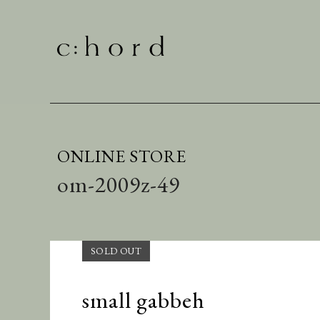
ONLINE STORE
om-2009z-49
small gabbeh