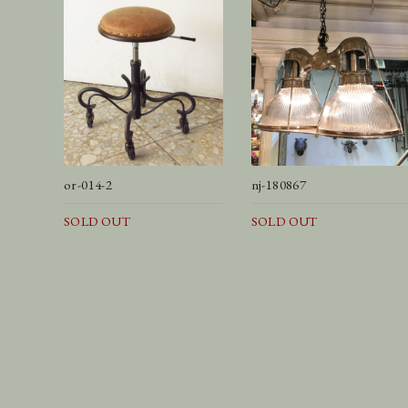
or-014-2
nj-180867
SOLD OUT
SOLD OUT