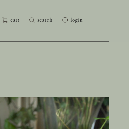
cart
search
login