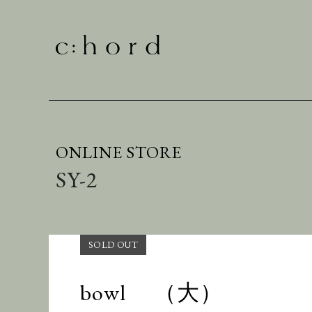
ONLINE STORE
SY-2
bowl （大）