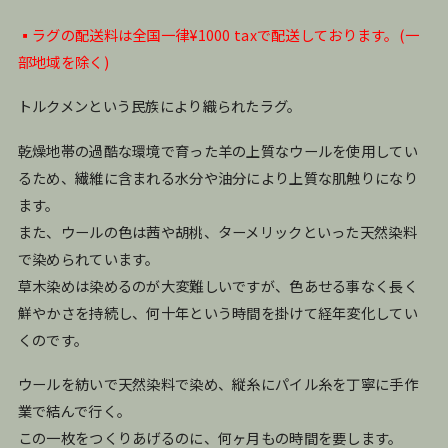
▪️ラグの配送料は全国一律¥1000 taxで配送しております。(一
部地域を除く)
トルクメンという民族により織られたラグ。
乾燥地帯の過酷な環境で育った羊の上質なウールを使用してい
るため、繊維に含まれる水分や油分により上質な肌触りになり
ます。
また、ウールの色は茜や胡桃、ターメリックといった天然染料
で染められています。
草木染めは染めるのが大変難しいですが、色あせる事なく長く
鮮やかさを持続し、何十年という時間を掛けて経年変化してい
くのです。
ウールを紡いで天然染料で染め、縦糸にパイル糸を丁寧に手作
業で結んで行く。
この一枚をつくりあげるのに、何ヶ月もの時間を要します。