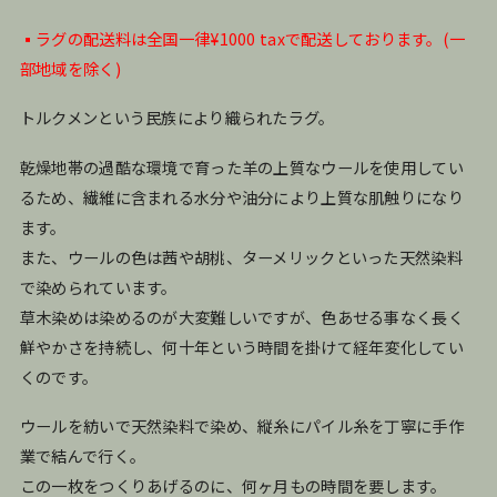
▪️ラグの配送料は全国一律¥1000 taxで配送しております。(一
部地域を除く)
トルクメンという民族により織られたラグ。
乾燥地帯の過酷な環境で育った羊の上質なウールを使用してい
るため、繊維に含まれる水分や油分により上質な肌触りになり
ます。
また、ウールの色は茜や胡桃、ターメリックといった天然染料
で染められています。
草木染めは染めるのが大変難しいですが、色あせる事なく長く
鮮やかさを持続し、何十年という時間を掛けて経年変化してい
くのです。
ウールを紡いで天然染料で染め、縦糸にパイル糸を丁寧に手作
業で結んで行く。
この一枚をつくりあげるのに、何ヶ月もの時間を要します。