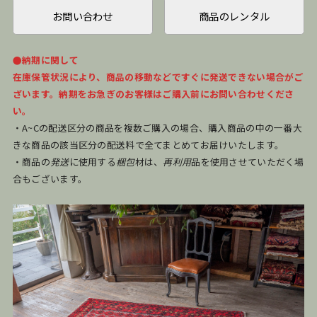
お問い合わせ
商品のレンタル
●納期に関して
在庫保管状況により、商品の移動などですぐに発送できない場合がご
ざいます。納期をお急ぎのお客様はご購入前にお問い合わせくださ
い。
・A~Cの配送区分の商品を複数ご購入の場合、購入商品の中の一番大
きな商品の該当区分の配送料で全てまとめてお届けいたします。
・商品の
発送
に使用する
梱包
材は、
再利用
品を使用させていただく場
合もございます。