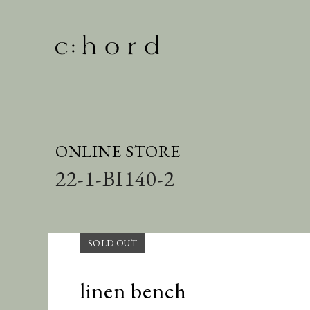
ONLINE STORE
22-1-BI140-2
linen bench