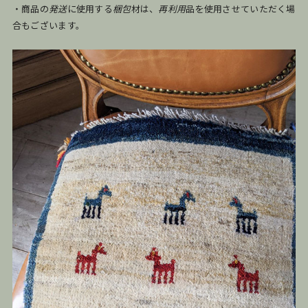
・商品の
発送
に使用する
梱包
材は、
再利用
品を使用させていただく場
合もございます。