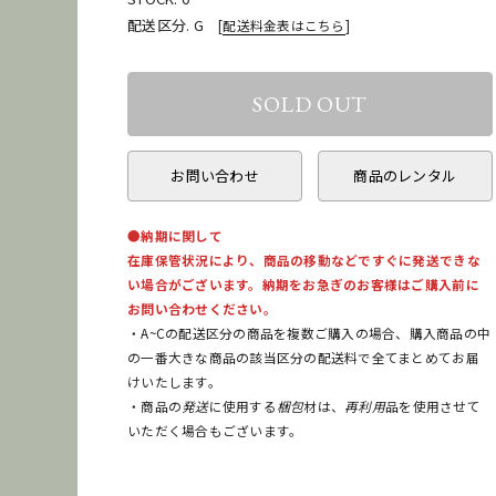
配送区分. G
[
配送料金表はこちら
]
お問い合わせ
商品のレンタル
●納期に関して
在庫保管状況により、商品の移動などですぐに発送できな
い場合がございます。納期をお急ぎのお客様はご購入前に
お問い合わせください。
・A~Cの配送区分の商品を複数ご購入の場合、購入商品の中
の一番大きな商品の該当区分の配送料で全てまとめてお届
けいたします。
・商品の
発送
に使用する
梱包
材は、
再利用
品を使用させて
いただく場合もございます。