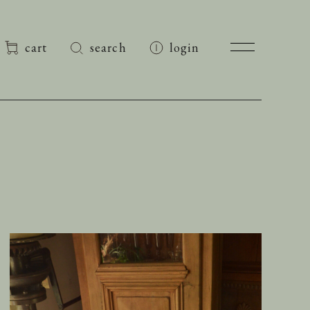
cart
search
login