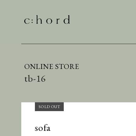
ONLINE STORE
tb-16
sofa