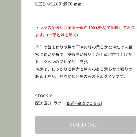
SIZE. w1260 d970 mm
▪️ラグの配送料は全国一律¥1100 (税込)で配送しており
ます。(一部地域を除く)
子羊の首まわりや脇の下やお腹の柔らかな毛だけを綿
密に紡いだ糸で、技術高い織り手が丁寧に作り上げた
トルクメンのプレイヤーラグ。
毛足は、しっかりと弾力と厚みのある滑らかで張りの
ある手触り、鮮やかな発色の茜のトルクメンです。
STOCK. 0
配送区分. ラグ
[
配送料金表はこちら
]