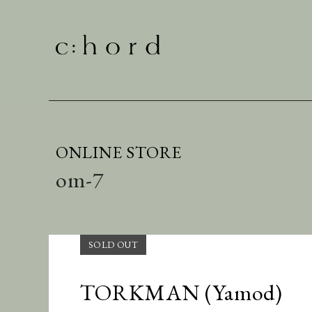
ONLINE STORE
om-7
TORKMAN (Yamod)