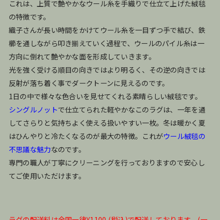
これは、上質で艶やかなウール糸を手織りで仕立て上げた絨毯
の特徴です。
織子さんが長い時間をかけてウール糸を一目ずつ手で結び、鉄
櫛を通しながら叩き揃えていく過程で、ウールのパイル糸は一
方向に倒れて艶やかな面を形成していきます。
光を強く受ける順目の向きではより明るく、その逆の向きでは
反射が落ち着く事でダークトーンに見えるのです。
1日の中で様々な色合いを見せてくれる素晴らしい絨毯です。
シングルノット
で仕立てられた軽やかなこのラグは、一年を通
してさらりと気持ちよく使える扱いやすい一枚。冬は暖かく夏
はひんやりと冷たくなるのが最大の特徴。これが
ウール絨毯の
不思議な魅力
なのです。
専門の職人が丁寧にクリーニングを行っておりますので安心し
てご使用いただけます。
ラグの配送料は全国一律¥1100 (税込)で配送しております。(一