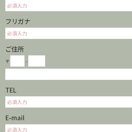
フリガナ
ご住所
〒
-
TEL
E-mail