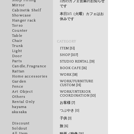
Shop Fitting
3月のカフェ営業のお知らせ
Mirror
です
Cabinet& Shelf
本日3/1（火曜）カフェはお
Showcase
休みです
Hanger rack
Torso
Counter
Table
Chair
CATEGORY
Trunk
ITEM [51]
Light
SHOP [107]
Door
Parts
STUDIO RENTAL [19]
Candle,Fragrance
BOOK CAFE [16]
Rattan
WORK [18]
Home accessories
WORK/FURNITURE
Garden
CUSTOM [14]
Fence
WORK/INTERIOR
Art Object
COORDINATION [10]
Others
Rental Only
お客様 [7]
hayama
つぶやき [0]
akasaka
子供 [3]
Discount
旅 [6]
Soldout
All Item
映画／映像 [15]