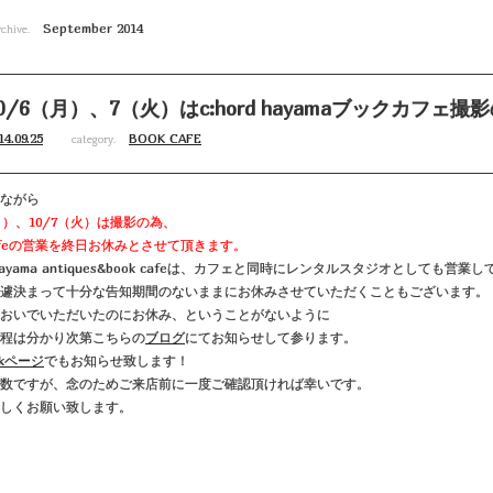
September 2014
chive.
0/6（月）、7（火）はc:hord hayamaブックカフェ
14.09.25
BOOK CAFE
category.
ながら
（月）、10/7（火）は撮影の為、
 cafeの営業を終日お休みとさせて頂きます。
d hayama antiques&book cafeは、カフェと同時にレンタルスタジオとしても営
遽決まって十分な告知期間のないままにお休みさせていただくこともございます。
おいでいただいたのにお休み、ということがないように
程は分かり次第こちらの
ブログ
にてお知らせして参ります。
okページ
でもお知らせ致します！
数ですが、念のためご来店前に一度ご確認頂ければ幸いです。
しくお願い致します。