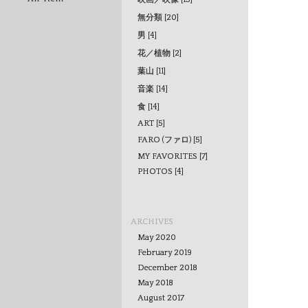
無分類 [20]
男 [4]
花／植物 [2]
葉山 [11]
音楽 [14]
食 [14]
ART [5]
FARO (ファロ) [5]
MY FAVORITES [7]
PHOTOS [4]
ARCHIVES
May 2020
February 2019
December 2018
May 2018
August 2017