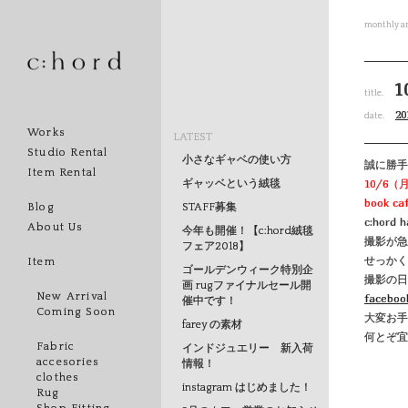
monthly ar
1
title.
20
date.
Works
LATEST
Studio Rental
小さなギャベの使い方
誠に勝手
Item Rental
10/6
ギャッベという絨毯
book
STAFF募集
Blog
c:hor
About Us
今年も開催！【c:hord絨毯
撮影が急
フェア2018】
せっかく
Item
ゴールデンウィーク特別企
撮影の日
画 rugファイナルセール開
New Arrival
facebo
催中です！
Coming Soon
大変お手
farey の素材
何とぞ宜
Fabric
インドジュエリー 新入荷
accesories
情報！
clothes
instagram はじめました！
Rug