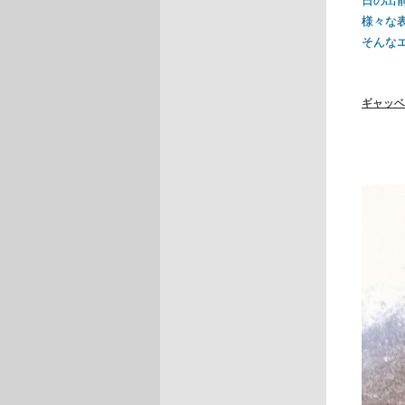
日の出
様々な
そんな
ギャッベ