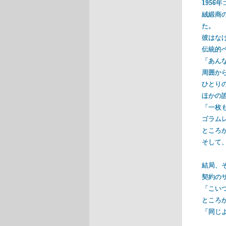
1956
絨緞商
た。
彼はな
伝統的
「あん
周囲か
ひとり
ほかの
「一枚
ゴラム
ところ
そして
結局、
契約の
「こい
ところ
「同じよ