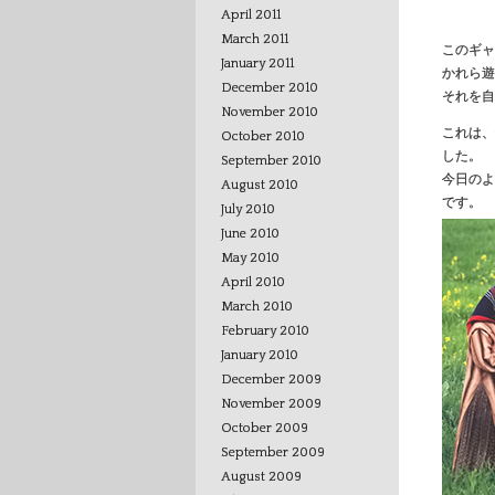
April 2011
March 2011
このギャ
January 2011
かれら遊
December 2010
それを
November 2010
これは、
October 2010
した。
September 2010
今日のよ
August 2010
です。
July 2010
June 2010
May 2010
April 2010
March 2010
February 2010
January 2010
December 2009
November 2009
October 2009
September 2009
August 2009