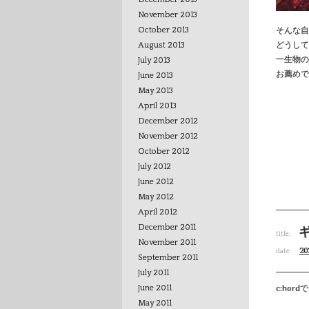
November 2013
そんな自
October 2013
どうして
August 2013
一生物の
July 2013
お薦めで
June 2013
May 2013
April 2013
December 2012
November 2012
October 2012
July 2012
June 2012
May 2012
April 2012
December 2011
title.
November 2011
20
date.
September 2011
July 2011
c:hor
June 2011
May 2011