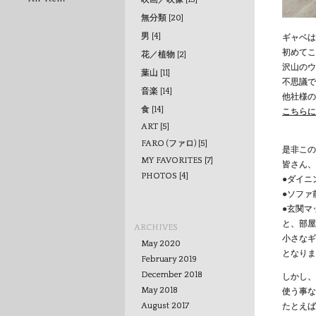
無分類 [20]
男 [4]
ギャベは
初めてこ
花／植物 [2]
沢山のウ
葉山 [11]
不思議で
音楽 [14]
他社様の
食 [14]
こちらに
ART [5]
FARO (ファロ) [5]
是非この
MY FAVORITES [7]
皆さん、
PHOTOS [4]
●ダイニ
●ソファ
●玄関マ
と、部屋
ARCHIVES
小さなギ
May 2020
となりま
February 2019
December 2018
しかし、
May 2018
使う事な
たとえば
August 2017