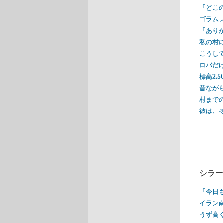
「どこ
ゴラム
「ありが
私の村
こうし
ロバだ
標高2
昔なが
村まで
彼は、
シラー
「今日
イラン
うず高