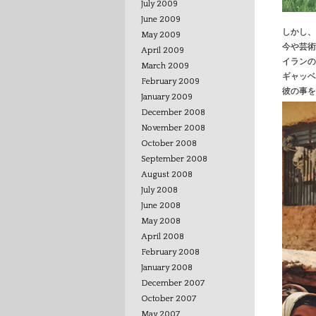
July 2009
June 2009
しかし、
May 2009
今や芸術
April 2009
イランの
March 2009
ギャッベ
February 2009
彼の事を
January 2009
December 2008
November 2008
October 2008
September 2008
August 2008
July 2008
June 2008
May 2008
April 2008
February 2008
January 2008
December 2007
October 2007
May 2007