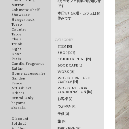
Shop Fitting
3月のカフェ営業のお知らせ
Mirror
です
Cabinet& Shelf
本日3/1（火曜）カフェはお
Showcase
休みです
Hanger rack
Torso
Counter
Table
Chair
CATEGORY
Trunk
ITEM [51]
Light
SHOP [107]
Door
Parts
STUDIO RENTAL [19]
Candle,Fragrance
BOOK CAFE [16]
Rattan
WORK [18]
Home accessories
WORK/FURNITURE
Garden
CUSTOM [14]
Fence
WORK/INTERIOR
Art Object
COORDINATION [10]
Others
Rental Only
お客様 [7]
hayama
つぶやき [0]
akasaka
子供 [3]
Discount
旅 [6]
Soldout
All Item
映画／映像 [15]