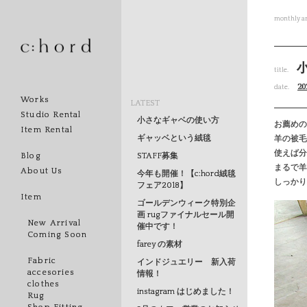
monthly ar
title.
20
date.
Works
LATEST
Studio Rental
小さなギャベの使い方
お薦めの
Item Rental
羊の被毛
ギャッベという絨毯
使えば分
STAFF募集
Blog
まるで羊
About Us
今年も開催！【c:hord絨毯
しっかり
フェア2018】
Item
ゴールデンウィーク特別企
画 rugファイナルセール開
New Arrival
催中です！
Coming Soon
farey の素材
Fabric
インドジュエリー 新入荷
accesories
情報！
clothes
instagram はじめました！
Rug